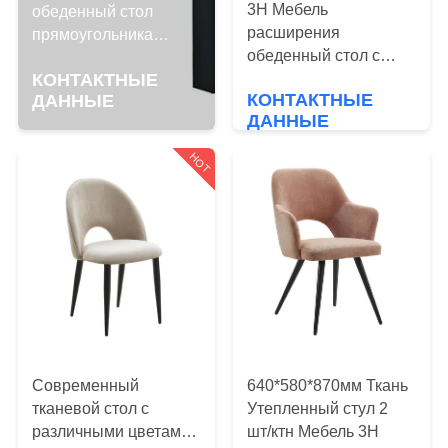
КАЧЕСТВА
3H Мебель
обеденный стол
расширения
прямоугольника
обеденный стол с
сверхмощные
КОНТАКТ
керамическим
КОНТАКТНЫЕ
стальные ноги в 3
США
КОНТАКТНЫЕ
ДАННЫЕ
материалом сборки
метра
ДАННЫЕ
требуется
HOT
СПРОСИТЕ
ЦИТАТУ
КАРТА
САЙТА
PRIVACY
POLICY
Современный
640*580*870мм Ткань
тканевой стол с
Утепленный стул 2
различными цветами
шт/ктн Мебель 3H