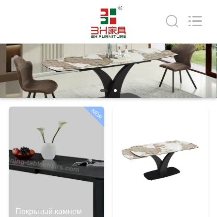
Xinyaju
Metal
Products
Co,
Ltd.
All
Rights
Reserved.
ДОМ
ПРОДУКТЫ
О
NEW
НАС
ПУТЕШЕСТВИЕ
ФАБРИКИ
ПРОВЕРКА
Покрытый камнем