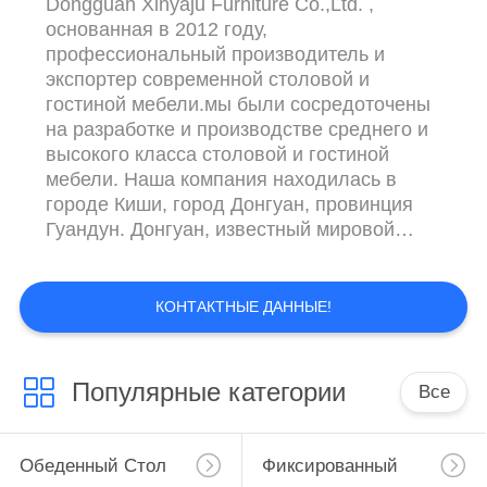
Dongguan Xinyaju Furniture Co.,Ltd. ,
основанная в 2012 году,
профессиональный производитель и
экспортер современной столовой и
гостиной мебели.мы были сосредоточены
на разработке и производстве среднего и
высокого класса столовой и гостиной
мебели. Наша компания находилась в
городе Киши, город Донгуан, провинция
Гуандун. Донгуан, известный мировой
производственный мегаполис, имеет
зрелую цепочку поставок и передовую
инфраструктуру.Наш завод имеет
КОНТАКТНЫЕ ДАННЫЕ!
беспрецедентное географическое
преимущество.До аэропорта Шэньчжэнь
всего один час езды, до аэропорта
Популярные категории
Все
Гуанчжоу всего два часа.Так что вам будет
очень ...
Обеденный Стол
Фиксированный