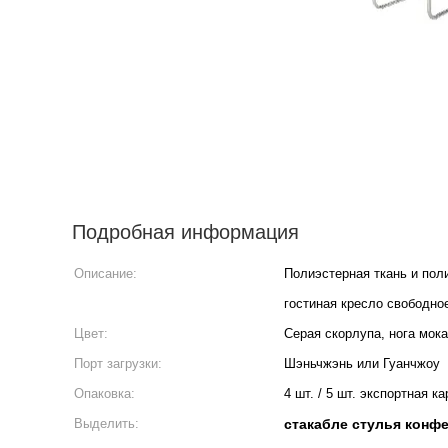
Подробная информация
Описание:
Полиэстерная ткань и пол
гостиная кресло свободно
Цвет:
Серая скорлупа, нога мока
Порт загрузки:
Шэньчжэнь или Гуанчжоу
Опаковка:
4 шт. / 5 шт. экспортная к
Выделить:
стакабле стулья конф