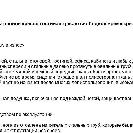
столовое кресло гостиная кресло свободное время кре
ву и износу
ной, спальни, столовой, гостиной, офиса, кабинета и любы
ань спереди и стильные далеко протянутые овальные трубча
 коже мягкий и нежный передний ткань обивки,эргономичн
бление во время сидения, окрашенная полиэстерная ткань 
цвет не исчезнет после многих лет использования, высокая
ачная подушка, включенная под каждой ногой, защищает ва
ством по эксплуатации.
л нога изготовлена из тяжелых стальных труб, которые был
ды эксплуатации без сбоев.