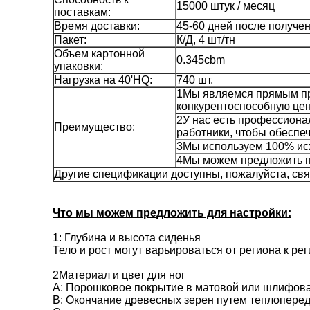
15000 штук / месяц
поставкам:
Время доставки:
45-60 дней после получе
Пакет:
К/Д, 4 шт/тн
Объем картонной
0.345cbm
упаковки:
Нагрузка на 40'HQ:
740 шт.
1Мы являемся прямым пр
конкурентоспособную цен
2У нас есть профессиона
Преимущество:
работники, чтобы обеспеч
3Мы используем 100% ис
4Мы можем предложить п
Другие спецификации доступны, пожалуйста, свя
Что мы можем предложить для настройки:
1: Глубина и высота сиденья
Тело и рост могут варьироваться от региона к рег
2Материал и цвет для ног
A: Порошковое покрытие в матовой или шлифова
B: Окончание древесных зерен путем теплопере