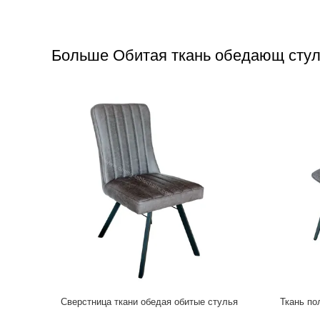
Больше Обитая ткань обедающ сту
ой ткани с
Современные тканевые столбики для обеда
Современн
600*520*870