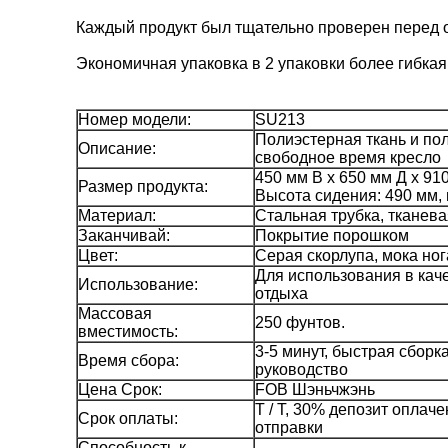
Каждый продукт был тщательно проверен перед от
Экономичная упаковка в 2 упаковки более гибкая
Номер модели:
SU213
Полиэстерная ткань и по
Описание:
свободное время кресло
450 мм В х 650 мм Д х 91
Размер продукта:
Высота сидения: 490 мм, 
Материал:
Стальная трубка, тканева
Заканчивай:
Покрытие порошком
Цвет:
Серая скорлупа, мока ног
Для использования в каче
Использование:
отдыха
Массовая
250 фунтов.
вместимость:
3-5 минут, быстрая сбор
Время сбора:
руководство
Цена Срок:
FOB Шэньчжэнь
T / T, 30% депозит оплач
Срок оплаты:
отправки
Способность к