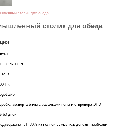
ышленный столик для обеда
омышленный столик для обеда
ция
итай
H FURNITURE
U213
00 ПК
egotiable
оробка экспорта 5плы с завалками пены и стиропора ЭПЭ
5-60 дней
одтвержено Т/Т, 30% из полной суммы как депозит необходимо