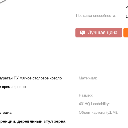
о
Поставка способности:
1
Лучшая цена
иуретан ПУ мягкое столовое кресло
Материал:
е время кресло
Размер:
40' HQ Loadability:
артошка
Объем картона (CBM):
еренции
деревянный стул зерна
,