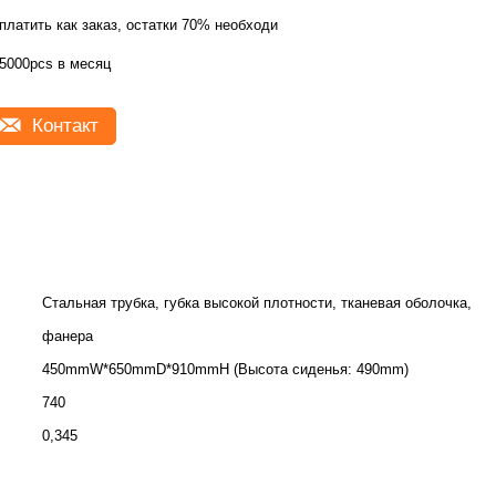
платить как заказ, остатки 70% необходи
5000pcs в месяц
Контакт
Стальная трубка, губка высокой плотности, тканевая оболочка,
фанера
450mmW*650mmD*910mmH (Высота сиденья: 490mm)
740
0,345