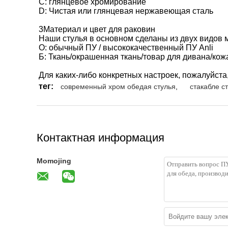
C: глянцевое хромирование
D: Чистая или глянцевая нержавеющая сталь
3Материал и цвет для раковин
Наши стулья в основном сделаны из двух видов 
О: обычный ПУ / высококачественный ПУ Anli
Б: Ткань/окрашенная ткань/товар для дивана/кожа
Для каких-либо конкретных настроек, пожалуйста,
тег:
современный хром обедая стулья
,
стакабле с
Контактная информация
Momojing