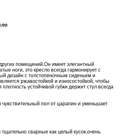
сло
х других помещений.Он имеет элегантный
тые ноги, это кресло всегда гармонирует с
ый дизайн с толстопеночным сиденьем и
является ржавостойкой и износостойкой, чтобы
 плотность устойчивой губки держит стул всегда
ш чувствительный пол от царапин и уменьшает
и тщательно сварные как целый кусок,очень