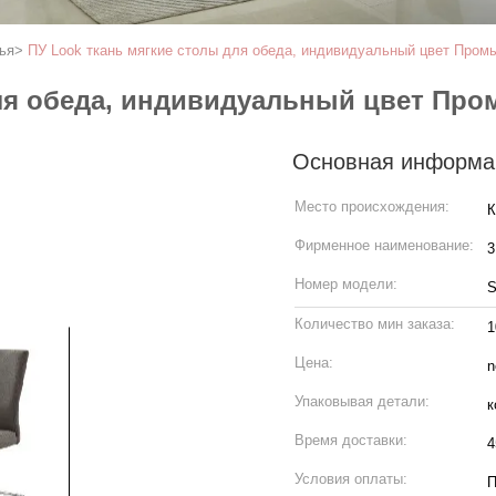
ья
>
ПУ Look ткань мягкие столы для обеда, индивидуальный цвет Пром
для обеда, индивидуальный цвет Пр
Основная информа
Место происхождения:
К
Фирменное наименование:
3
Номер модели:
S
Количество мин заказа:
1
Цена:
n
Упаковывая детали:
к
Время доставки:
4
Условия оплаты:
П