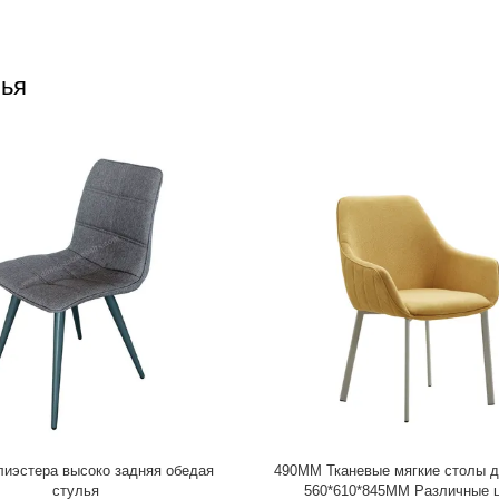
лья
ый столик из ткани в различных
Обитая ткань полиэстера обедаю
цветах 590*530*900 мм
крытый стул живущей комнаты