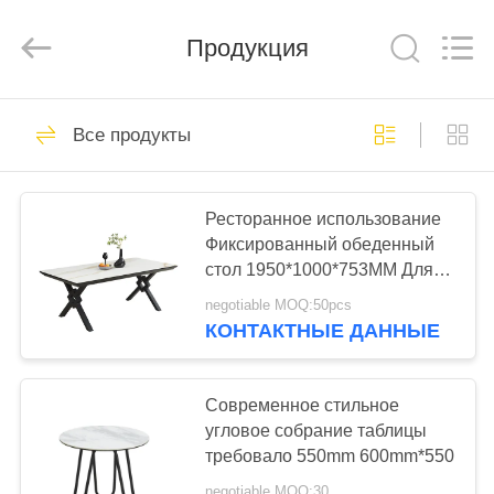
Xinyaju
Metal
Products
Продукция
Co,
Ltd.
All
Rights
Reserved.
ДОМ
44
Все продукты
Обеденный стол
ПРОДУКТЫ
расширения
Ресторанное использование
Фиксированный обеденный
О
стол 1950*1000*753MM Для
НАС
дома
negotiable MOQ:50pcs
КОНТАКТНЫЕ ДАННЫЕ
27
ПУТЕШЕСТВИЕ
Фиксированный
ФАБРИКИ
Современное стильное
угловое собрание таблицы
обеденный стол
требовало 550mm 600mm*550
ПРОВЕРКА
negotiable MOQ:30