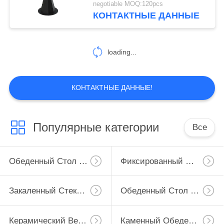
negotiable MOQ:120pcs
КОНТАКТНЫЕ ДАННЫЕ
2
Современная
loading...
таблица консоли
КОНТАКТНЫЕ ДАННЫЕ!
138
Популярные категории
Все
Обитая ткань
обедающ стулья
Обеденный Стол Расширения
Фиксированный Обеденный Стол
Закаленный Стеклянный Обеденный Стол
Обеденный Стол ХПЛ
Керамический Верхний Обеденный Стол
Каменный Обеденный Стол Взгляда