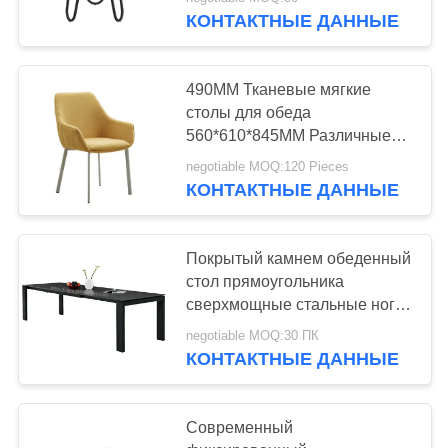
КАЧЕСТВА
КОНТАКТНЫЕ ДАННЫЕ
КОНТАКТ
10
490MM Тканевые мягкие
США
столы для обеда
закаленный
560*610*845MM Различные
цвета
СПРОСИТЕ
стеклянный
negotiable MOQ:120 Pieces
КОНТАКТНЫЕ ДАННЫЕ
ЦИТАТУ
обеденный стол
КАРТА
Покрытый камнем обеденный
стол прямоугольника
САЙТА
11
сверхмощные стальные ноги
в 3 метра
Обеденный стол
negotiable MOQ:30 ПК
PRIVACY
КОНТАКТНЫЕ ДАННЫЕ
ХПЛ
POLICY
Современный