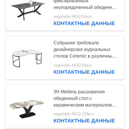
фиксированный
неупорядоченный обеденный
стол 2000*1000*760 мм
negotiable MOQ:50pcs
13
керамическое железо 4 ноги
КОНТАКТНЫЕ ДАННЫЕ
Керамический
верхний
Собрание требовало
дизайнерских журнальных
обеденный стол
столов Ceremic в различных
цветах 1170*600*455mm
negotiable MOQ:50pcs
КОНТАКТНЫЕ ДАННЫЕ
7
Каменный
3H Мебель расширения
обеденный стол с
обеденный стол
керамическим материалом
сборки требуется
взгляда
negotiable MOQ:120pcs
КОНТАКТНЫЕ ДАННЫЕ