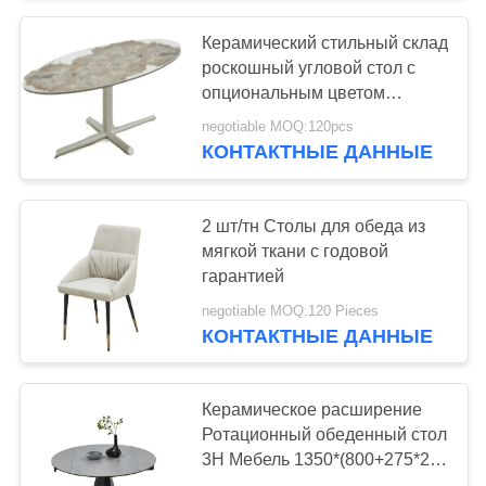
Керамический стильный склад
53
роскошный угловой стол с
Художественные
опциональным цветом
945*450*470 мм
negotiable MOQ:120pcs
журнальные столы
КОНТАКТНЫЕ ДАННЫЕ
2 шт/тн Столы для обеда из
мягкой ткани с годовой
гарантией
15
negotiable MOQ:120 Pieces
Стильная угловая
КОНТАКТНЫЕ ДАННЫЕ
таблица
Керамическое расширение
Ротационный обеденный стол
3H Мебель 1350*(800+275*2)
*750мм