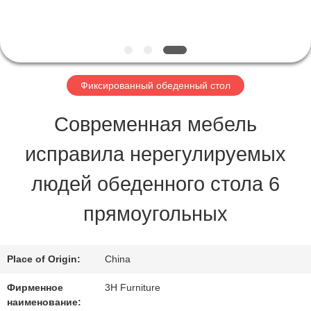
ПРОВЕРКА
КАЧЕСТВА
Фиксированный обеденный стол
КОНТАКТ
Современная мебель
США
исправила нерегулируемых
людей обеденного стола 6
СПРОСИТЕ
прямоугольных
ЦИТАТУ
Place of Origin:
China
КАРТА
Фирменное
3H Furniture
САЙТА
наименование: