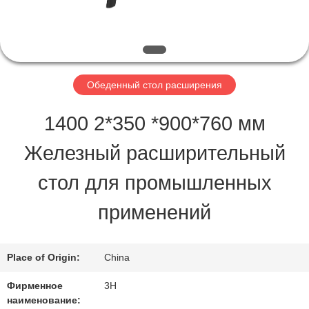
ПРОВЕРКА
КАЧЕСТВА
Обеденный стол расширения
КОНТАКТ
1400 2*350 *900*760 мм
США
Железный расширительный
стол для промышленных
СПРОСИТЕ
применений
ЦИТАТУ
Place of Origin:
China
КАРТА
Фирменное
3H
САЙТА
наименование: