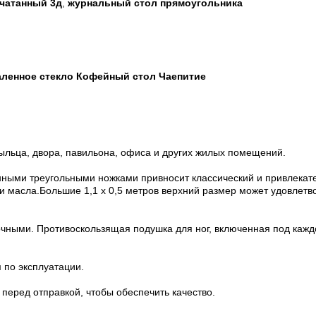
чатанный 3д
журнальный стол прямоугольника
,
аленное стекло Кофейный стол Чаепитие
рыльца, двора, павильона, офиса и других жилых помещений.
нными треугольными ножками привносит классический и привлека
и масла.Большие 1,1 х 0,5 метров верхний размер может удовлетв
очными. Противоскользящая подушка для ног, включенная под кажд
 по эксплуатации.
перед отправкой, чтобы обеспечить качество.