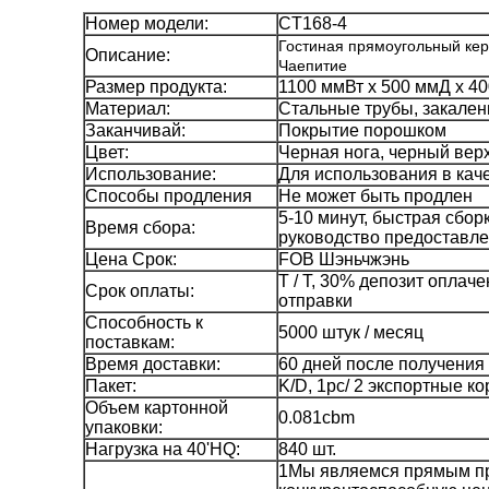
Номер модели:
CT168-4
Гостиная прямоугольный кер
Описание:
Чаепитие
Размер продукта:
1100 ммВт х 500 ммД х 4
Материал:
Стальные трубы, закален
Заканчивай:
Покрытие порошком
Цвет:
Черная нога, черный верх
Использование:
Для использования в каче
Способы продления
Не может быть продлен
5-10 минут, быстрая сбо
Время сбора:
руководство предоставл
Цена Срок:
FOB Шэньчжэнь
T / T, 30% депозит оплач
Срок оплаты:
отправки
Способность к
5000 штук / месяц
поставкам:
Время доставки:
60 дней после получения
Пакет:
K/D, 1pc/ 2 экспортные кор
Объем картонной
0.081cbm
упаковки:
Нагрузка на 40'HQ:
840 шт.
1Мы являемся прямым пр