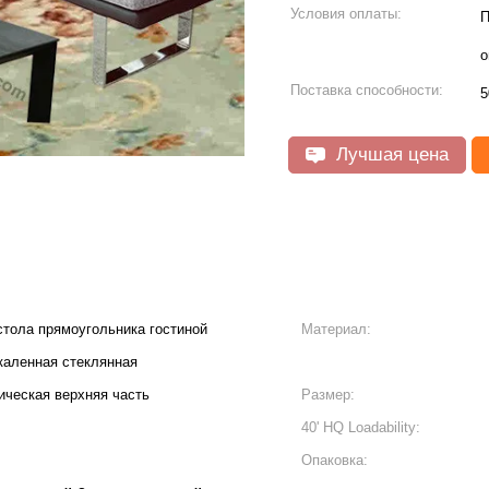
Условия оплаты:
П
о
Поставка способности:
5
Лучшая цена
стола прямоугольника гостиной
Материал:
каленная стеклянная
ическая верхняя часть
Размер:
40' HQ Loadability:
Опаковка: