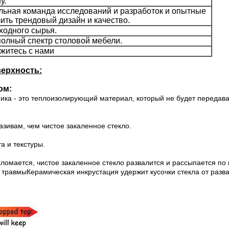
у.
льная команда исследований и разработок и опытные
ить трендовый дизайн и качество.
ходного сырья.
олный спектр столовой мебели.
житесь с нами
ерхность:
ом:
ика - это теплоизолирующий материал, который не будет передават
зивам, чем чистое закаленное стекло.
а и текстуры.
омается, чистое закаленное стекло развалится и рассыпается по ко
ь травмыКерамическая инкрустация удержит кусочки стекла от разв