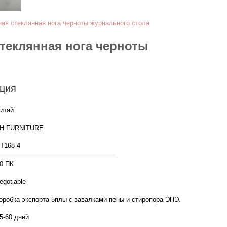
ая стеклянная нога черноты журнального стола
теклянная нога черноты
ция
итай
H FURNITURE
Т168-4
0 ПК
egotiable
оробка экспорта 5плы с завалками пены и стиропора ЭПЭ.
5-60 дней