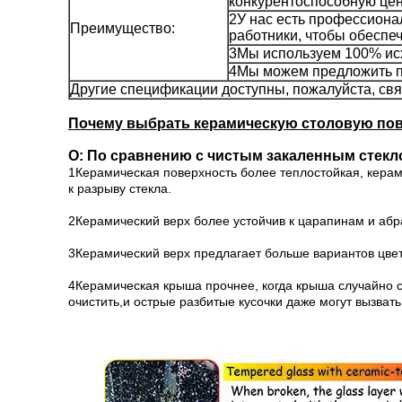
конкурентоспособную цен
2У нас есть профессиона
Преимущество:
работники, чтобы обеспеч
3Мы используем 100% ис
4Мы можем предложить п
Другие спецификации доступны, пожалуйста, свя
Почему выбрать керамическую столовую пов
О: По сравнению с чистым закаленным стекл
1Керамическая поверхность более теплостойкая, керам
к разрыву стекла.
2Керамический верх более устойчив к царапинам и абра
3Керамический верх предлагает больше вариантов цвет
4Керамическая крыша прочнее, когда крыша случайно сл
очистить,и острые разбитые кусочки даже могут вызват