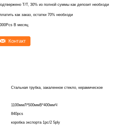
одтвержено Т/Т, 30% из полной суммы как депозит необходимо
платить как заказ, остатки 70% необходи
000Pcs В месяц
Контакт
Стальная трубка, закаленное стекло, керамическое
1100ммЛ*500ммВ*400ммЧ
840pcs
коробка экспорта 1pc/2 5ply