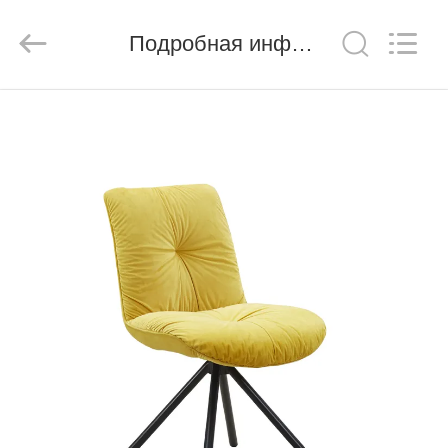
Xinyaju
Metal
Products
Подробная информация о продукте
Co,
Ltd.
All
Rights
Reserved.
ДОМ
ПРОДУКТЫ
О
НАС
ПУТЕШЕСТВИЕ
ФАБРИКИ
ПРОВЕРКА