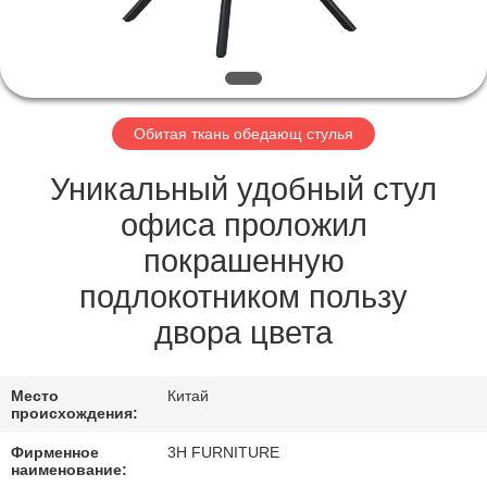
КАЧЕСТВА
КОНТАКТ
США
Обитая ткань обедающ стулья
СПРОСИТЕ
Уникальный удобный стул
ЦИТАТУ
офиса проложил
покрашенную
КАРТА
подлокотником пользу
САЙТА
двора цвета
PRIVACY
Место
Китай
происхождения:
POLICY
Фирменное
3H FURNITURE
наименование: