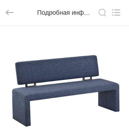
Xinyaju
Metal
Products
Подробная информация о продукте
Co,
Ltd.
All
Rights
Reserved.
ДОМ
ПРОДУКТЫ
О
НАС
ПУТЕШЕСТВИЕ
ФАБРИКИ
ПРОВЕРКА