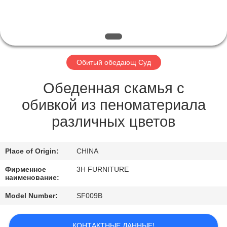
КАЧЕСТВА
КОНТАКТ
США
Обитый обедающ Суд
СПРОСИТЕ
Обеденная скамья с
ЦИТАТУ
обивкой из пеноматериала
различных цветов
КАРТА
САЙТА
Place of Origin:
CHINA
Фирменное
3H FURNITURE
наименование:
PRIVACY
POLICY
Model Number:
SF009B
КОНТАКТНЫЕ ДАННЫЕ!