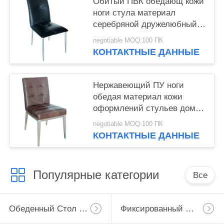
Обитый ПВК обедающ кожи
ноги стула материал
серебряной дружелюбный
нежный
negotiable MOQ:100 ПК
КОНТАКТНЫЕ ДАННЫЕ
Нержавеющий ПУ ноги
обедая материал кожи
оформлений стульев домой
дружелюбный мягкий
negotiable MOQ:100 ПК
КОНТАКТНЫЕ ДАННЫЕ
Популярные категории
Все
Обеденный Стол Расширения
Фиксированный Обеденный Стол