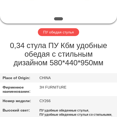
КАЧЕСТВА
КОНТАКТ
США
ПУ обедая стулья
СПРОСИТЕ
0,34 стула ПУ Кбм удобные
ЦИТАТУ
обедая с стильным
дизайном 580*440*950мм
КАРТА
САЙТА
Place of Origin:
CHINA
Фирменное
3H FURNITURE
наименование:
PRIVACY
POLICY
Номер модели:
СУ266
Высокий свет:
,
ПУ удобные обеденные стулья
,
ПУ удобные обеденные стулья со стильными