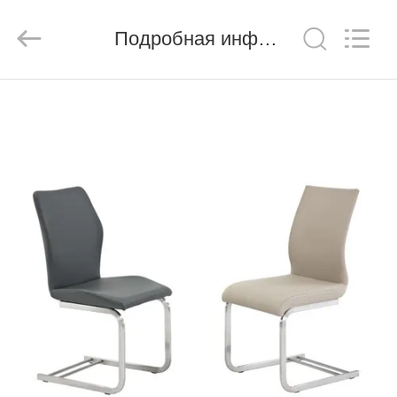
Xinyaju
Metal
Products
Подробная информация о продукте
Co,
Ltd.
All
Rights
Reserved.
ДОМ
ПРОДУКТЫ
О
НАС
ПУТЕШЕСТВИЕ
ФАБРИКИ
ПРОВЕРКА