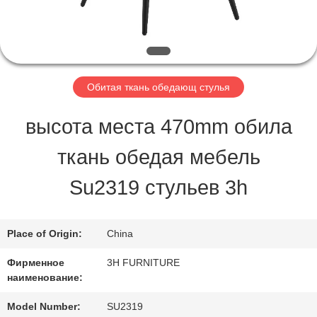
ПРОВЕРКА
КАЧЕСТВА
Обитая ткань обедающ стулья
КОНТАКТ
высота места 470mm обила
США
ткань обедая мебель
Su2319 стульев 3h
СПРОСИТЕ
ЦИТАТУ
Place of Origin:
China
Фирменное
3H FURNITURE
КАРТА
наименование:
САЙТА
Model Number:
SU2319