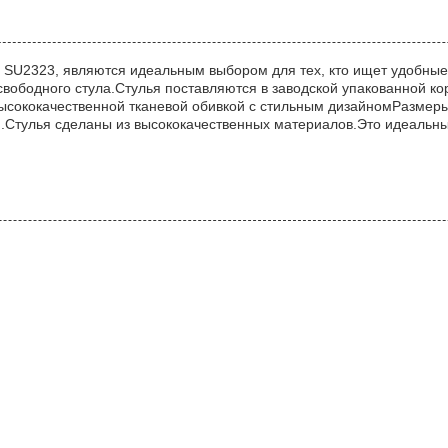
ь SU2323, являются идеальным выбором для тех, кто ищет удобные
вободного стула.Стулья поставляются в заводской упакованной ко
 высококачественной тканевой обивкой с стильным дизайномРазмеры
тулья сделаны из высококачественных материалов.Это идеальный 