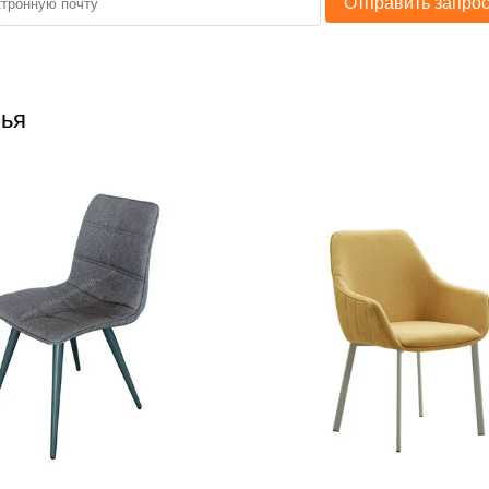
Отправить запро
лья