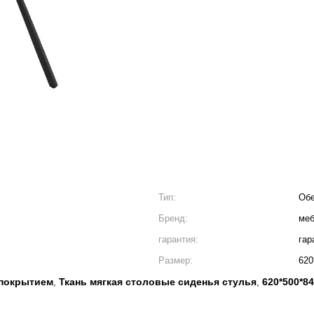
Тип:
Обе
Бренд:
меб
гарантия:
гар
Размер:
620
 покрытием
Ткань мягкая столовые сиденья стулья
620*500*8
,
,