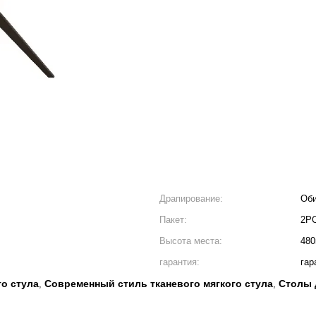
Драпирование:
Об
Пакет:
2P
Высота места:
48
гарантия:
гар
го стула
Современный стиль тканевого мягкого стула
Столы 
,
,