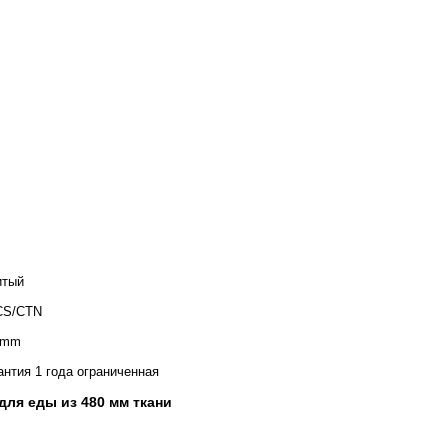
итый
CS/CTN
0mm
антия 1 года ограниченная
для еды из 480 мм ткани