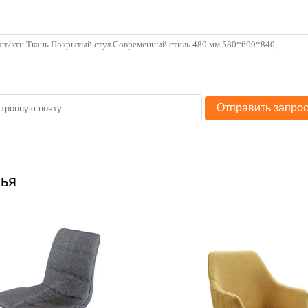
Отправить запро
лья