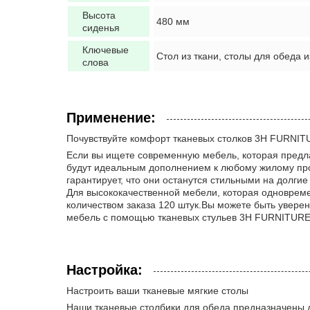
Высота
480 мм
сиденья
Ключевые
Стол из ткани, столы для обеда и
слова
Применение:
Почувствуйте комфорт тканевых столков 3H FURNI
Если вы ищете современную мебель, которая предлаг
будут идеальным дополнением к любому жилому про
гарантирует, что они останутся стильными на долгие
Для высококачественной мебели, которая одноврем
количеством заказа 120 штук.Вы можете быть увере
мебель с помощью тканевых стульев 3H FURNITURE
Настройка:
Настроить ваши тканевые мягкие столы
Наши тканевые столбики для обеда предназначены д