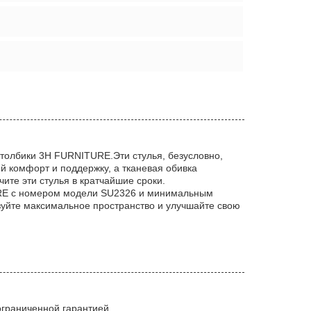
столбики 3H FURNITURE.Эти стулья, безусловно,
 комфорт и поддержку, а тканевая обивка
чите эти стулья в кратчайшие сроки.
TURE с номером модели SU2326 и минимальным
зуйте максимальное пространство и улучшайте свою
ограниченной гарантией.