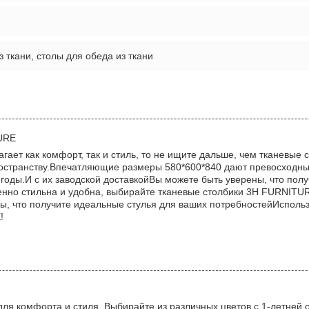
з ткани, столы для обеда из ткани
TURE
ает как комфорт, так и стиль, то не ищите дальше, чем тканевые 
странству.Впечатляющие размеры 580*600*840 дают превосходный
 годы.И с их заводской доставкойВы можете быть уверены, что полу
енно стильна и удобна, выбирайте тканевые столбики 3H FURNI
ны, что получите идеальные стулья для ваших потребностейИсполь
!
ля комфорта и стиля. Выбирайте из различных цветов с 1-летней 