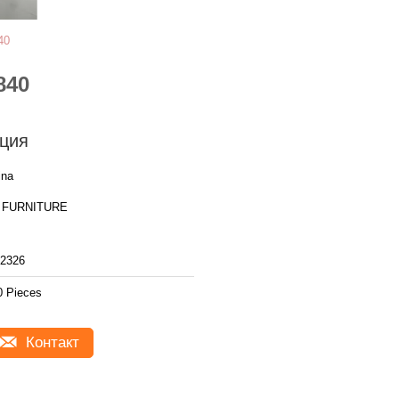
40
840
ция
ina
 FURNITURE
2326
0 Pieces
Контакт