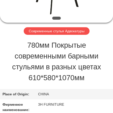
ПРОВЕРКА
КАЧЕСТВА
Современные стулья Адвокатуры
КОНТАКТ
780мм Покрытые
США
современными барными
стульями в разных цветах
СПРОСИТЕ
610*580*1070мм
ЦИТАТУ
Place of Origin:
CHINA
КАРТА
Фирменное
3H FURNITURE
САЙТА
наименование: