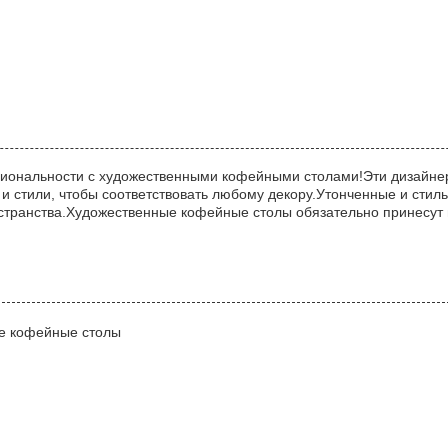
циональности с художественными кофейными столами!Эти дизайнер
а и стили, чтобы соответствовать любому декору.Утонченные и ст
странства.Художественные кофейные столы обязательно принесут 
е кофейные столы