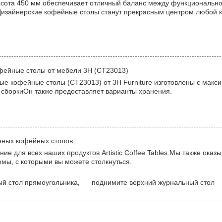
ота 450 мм обеспечивает отличный баланс между функциональност
Дизайнерские кофейные столы станут прекрасным центром любой к
фейные столы от мебели 3H (CT23013)
е кофейные столы (CT23013) от 3H Furniture изготовлены с макси
т сборкиОн также предоставляет варианты хранения.
нных кофейных столов
ие для всех наших продуктов Artistic Coffee Tables.Мы также ока
мы, с которыми вы можете столкнуться.
й стол прямоугольника
,
поднимите верхний журнальный стол