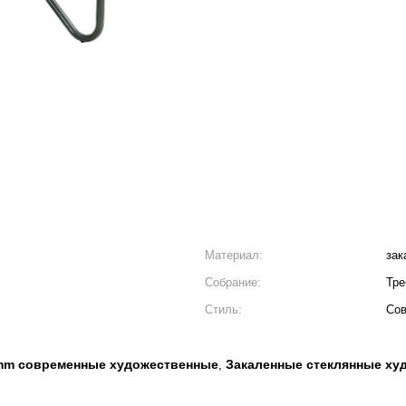
Материал:
зак
Собрание:
Тре
Стиль:
Со
mm современные художественные
Закаленные стеклянные ху
,