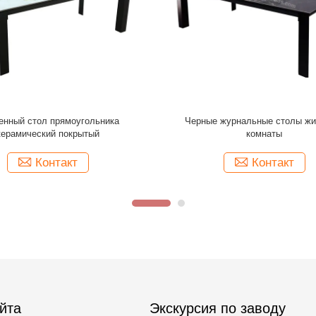
ие журнальных столов ширины
Ширина журнальных столов 
 художественное требовало
современного различного ц
художественная стеклянн
Контакт
Контакт
йта
Экскурсия по заводу