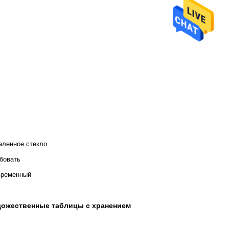
аленное стекло
бовать
временный
дожественные таблицы с хранением