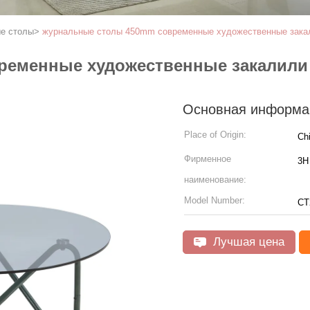
е столы
>
журнальные столы 450mm современные художественные закал
еменные художественные закалили 
Основная информа
Place of Origin:
Ch
Фирменное
3H 
наименование:
Model Number:
CT
Лучшая цена