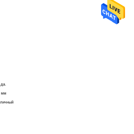
 да.
 мм
зличный