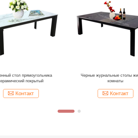
ие журнальных столов ширины
Ширина журнальных столов 
 художественное требовало
современного различного ц
художественная стеклянн
Контакт
Контакт