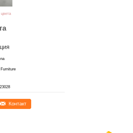
 цвета
та
ция
ina
Furniture
23028
Контакт