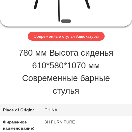
ПРОВЕРКА
КАЧЕСТВА
Современные стулья Адвокатуры
КОНТАКТ
780 мм Высота сиденья
США
610*580*1070 мм
Современные барные
СПРОСИТЕ
стулья
ЦИТАТУ
Place of Origin:
CHINA
КАРТА
Фирменное
3H FURNITURE
САЙТА
наименование: