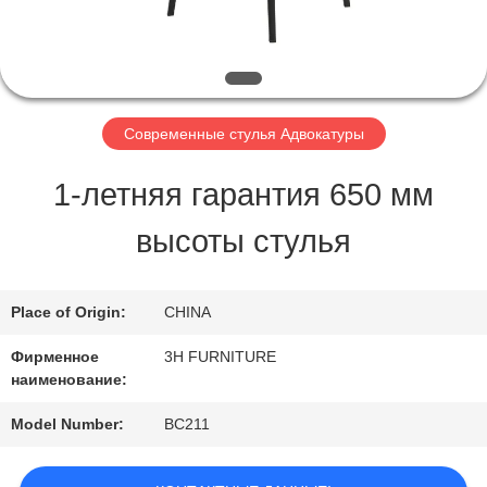
ПРОВЕРКА
КАЧЕСТВА
Современные стулья Адвокатуры
КОНТАКТ
1-летняя гарантия 650 мм
США
высоты стулья
СПРОСИТЕ
Place of Origin:
CHINA
ЦИТАТУ
Фирменное
3H FURNITURE
наименование:
КАРТА
Model Number:
BC211
САЙТА